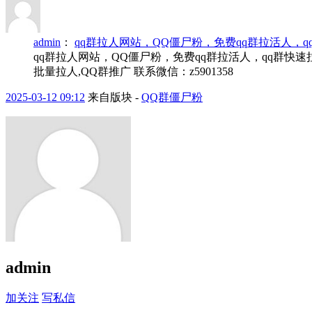
admin
：
qq群拉人网站，QQ僵尸粉，免费qq群拉活人，qq
qq群拉人网站，QQ僵尸粉，免费qq群拉活人，qq群快速拉
批量拉人,QQ群推广 联系微信：z5901358
2025-03-12 09:12
来自版块 -
QQ群僵尸粉
admin
加关注
写私信