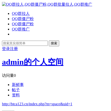
QQ群拉人
QQ群僵尸粉
QQ群僵尸粉
QQ群推广
搜索
登录
注册
admin的个人空间
访问量
0
新鲜事
帖子
资料
http://btca123.cn/index.php?m=space&uid=1