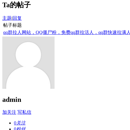
Ta的帖子
主题
|
回复
帖子标题
qq群拉人网站，QQ僵尸粉，免费qq群拉活人，qq群快速拉满人神
admin
加关注
写私信
0
关注
0
粉丝