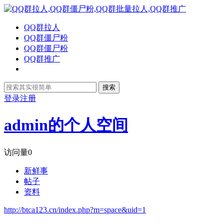
QQ群拉人
QQ群僵尸粉
QQ群僵尸粉
QQ群推广
搜索
登录
注册
admin的个人空间
访问量
0
新鲜事
帖子
资料
http://btca123.cn/index.php?m=space&uid=1