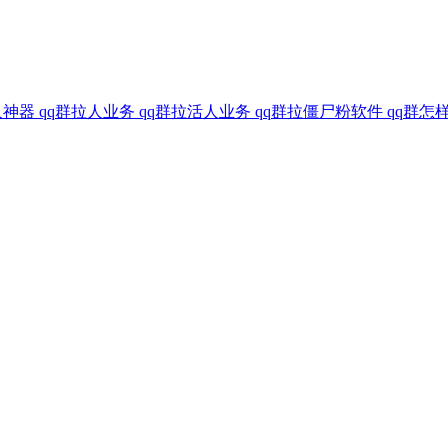
器 qq群拉人业务 qq群拉活人业务 qq群拉僵尸粉软件 qq群怎