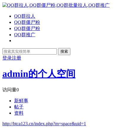
QQ群拉人
QQ群僵尸粉
QQ群僵尸粉
QQ群推广
搜索
登录
注册
admin的个人空间
访问量
0
新鲜事
帖子
资料
http://btca123.cn/index.php?m=space&uid=1