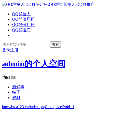
QQ群拉人
QQ群僵尸粉
QQ群僵尸粉
QQ群推广
搜索
登录
注册
admin的个人空间
访问量
0
新鲜事
帖子
资料
http://btca123.cn/index.php?m=space&uid=1