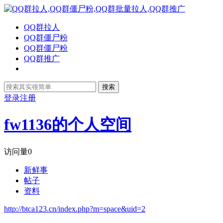
QQ群拉人
QQ群僵尸粉
QQ群僵尸粉
QQ群推广
搜索
登录
注册
fw1136的个人空间
访问量
0
新鲜事
帖子
资料
http://btca123.cn/index.php?m=space&uid=2