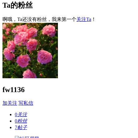
Ta的粉丝
啊哦，Ta还没有粉丝，我来第一个
关注Ta
！
fw1136
加关注
写私信
0
关注
0
粉丝
7
帖子