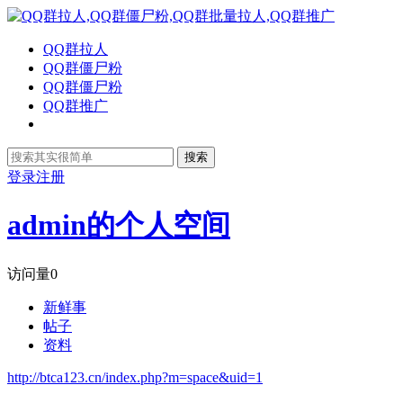
QQ群拉人
QQ群僵尸粉
QQ群僵尸粉
QQ群推广
搜索
登录
注册
admin的个人空间
访问量
0
新鲜事
帖子
资料
http://btca123.cn/index.php?m=space&uid=1